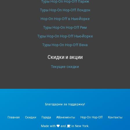
Туры Hop-On Hop-Off Париж
Туры Hop-On Hop-Off Лондон
Hop-On Hop-Off в Нью-Йорке
Туры Hop-On Hop-Off Рим
Туры Hop-On Hop-Off Нью-Йорке
Туры Hop-On Hop-Off Вена
Скидки и акции
Текущие скидки
Благодарим за поддержку!
Главная
Скидки
Города
Абонементы
Hop-On Hop-Off
Контакты
Made with
and
in New York.