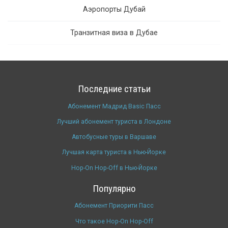
Аэропорты Дубай
Транзитная виза в Дубае
Последние статьи
Абонемент Мадрид Basic Пасс
Лучший абонемент туриста в Лондоне
Автобусные туры в Варшаве
Лучшая карта туриста в Нью-Йорке
Hop-On Hop-Off в Нью-Йорке
Популярно
Абонемент Приорити Пасс
Что такое Hop-On Hop-Off