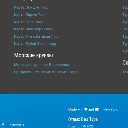
Карта Лондон Пасс
Ту
Карта Париж Пасс
Ту
Карта Вена Пасс
Ту
Карта Нью-Йорк Пасс
Ho
Карта Рим и Ватикан Пасс
Ту
Карта Дубай Эксплорер
Ту
Ту
Морские круизы
Ск
Морские круизы из Барселоны
Средиземноморские морские круизы
Те
Made with
and
in New York.
Отдых Без Тура
Off
Контакты
Copyright ©
2026