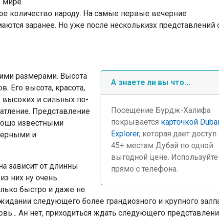
 мире.
ое количество народу. На самые первые вечерние
маются заранее. Но уже после несколькизх представлений 
ими размерами. Высота
А знаете ли вы что...
. Его высота, красота,
х высоких и сильных по-
Посещение Бурдж-Халифа
атление. Представление
покрывается
карточкой Duba
рошо известными
Explorer
, которая дает доступ
перными и
45+ местам Дубай по одной
выгодной цене. Используйте
на зависит от длинны
прямо с телефона.
из них ну очень
олько быстро и даже не
ожидании следующего более грандиозного и крупного залп
овь... Ан нет, приходиться ждать следующего представлени