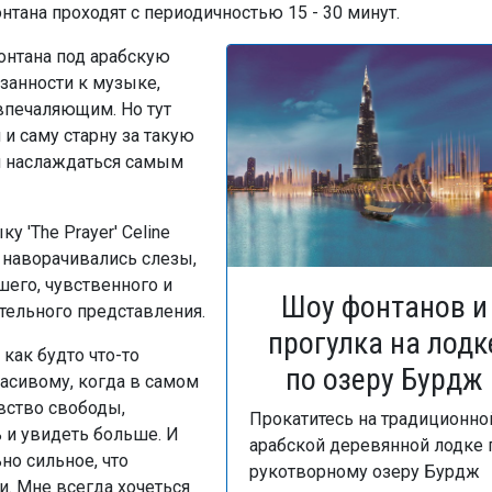
ана проходят с периодичностью 15 - 30 минут.
онтана под арабскую
занности к музыке,
впечаляющим. Но тут
 и саму старну за такую
и наслаждаться самым
у 'The Prayer' Celine
ах наворачивались слезы,
его, чувственного и
Шоу фонтанов и
тельного представления.
прогулка на лодк
как будто что-то
по озеру Бурдж
асивому, когда в самом
вство свободы,
Прокатитесь на традиционно
 и увидеть больше. И
арабской деревянной лодке 
но сильное, что
рукотворному озеру Бурдж
и. Мне всегда хочеться