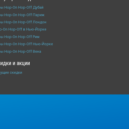
ры Hop-On Hop-Off Дубай
ры Hop-On Hop-Off Париж
ры Hop-On Hop-Off Лондон
p-On Hop-Off в Нью-Йорке
ры Hop-On Hop-Off Рим
ры Hop-On Hop-Off Нью-Йорке
ры Hop-On Hop-Off Вена
идки и акции
кущие скидки