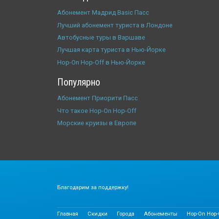
Абонемент Мадрид Basic Пасс
Лучший абонемент туриста в Лондоне
Автобусные туры в Варшаве
Лучшая карта туриста в Нью-Йорке
Hop-On Hop-Off в Нью-Йорке
Популярно
Абонемент Приорити Пасс
Что такое Hop-On Hop-Off
Морские круизы в Европе
Благодарим за поддержку!
Главная
Скидки
Города
Абонементы
Hop-On Hop-