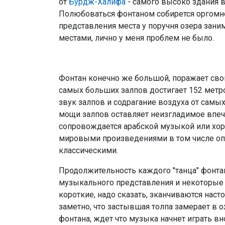
от
Бурдж-Халифа
- самого высоко здания в
Полюбоваться фонтаном собирется оргомн
представления места у поручня озера зани
местами, лично у меня проблем не было.
Фонтан конечно же большой, поражает сво
самых больших залпов достигает 152 метров
звук залпов и содрагание воздуха от самы
мощи залпов оставляет неизгладимое впеч
сопровождается арабской музыкой или хо
мировыми произведениями в том числе о
классическими.
Продолжительность каждого "танца" фонта
музыкального представления и некоторые 
короткие, надо сказать, зканчиваются наст
заметно, что застывшая толпа замерает в 
фонтана, ждет что музыка начнет играть вн