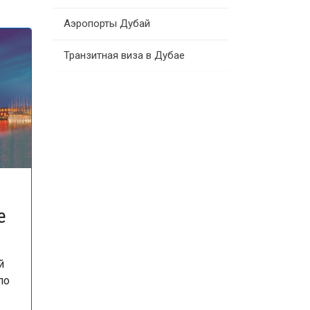
Аэропорты Дубай
Транзитная виза в Дубае
е
й
по