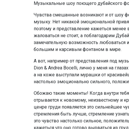
Музыкальные шоу поющего дубайского фонт
Чувства смешанные возникают и от шоу ф
музыку. Нет никакой эмоциональной привя
поэтому и представление кажеться менее 
жаловаться не стоит, а поблагодарим Дубай
замечательную возможность любоваться 
большим и карсивым фонтаном в мире.
А вот, например от представления под музык
Dion & Andrea Bocelli, лично у меня на глаз
а на коже выступали мурашки от красивейш
настолько эмоционально сильного, положи
Обожаю такие моменты! Когда внутри тебя 
отрывается к новомому, неизвестному и кр
ценре груди появляется это сильнейшее чу
стремления быть лучше, стремление узнать
это чувство настолько сильное, положитель
кажеться что оно готово вырваться из груд