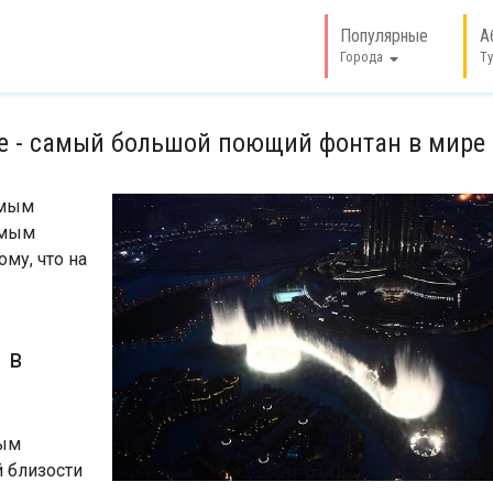
Популярные
А
Города
Т
е - самый большой поющий фонтан в мире
ымым
амым
му, что на
 в
вым
 близости