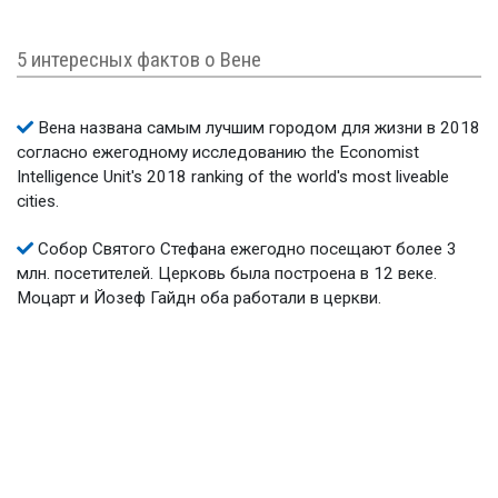
5 интересных фактов о Вене
Вена названа самым лучшим городом для жизни в 2018
согласно ежегодному исследованию the Economist
Intelligence Unit's 2018 ranking of the world's most liveable
cities.
Собор Святого Стефана ежегодно посещают более 3
млн. посетителей. Церковь была построена в 12 веке.
Моцарт и Йозеф Гайдн оба работали в церкви.
Ежегодно в столице Австрии проходит более 450
баллов, а это более 2000 часов танцев!
концерт Венского Филармонического Оркестра в
Новогоднюю ночь - самый популярный концерт в городе.
Стоимость билетов может достигать 1200$ USD.